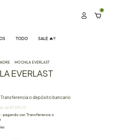
0
OS
TODO
SALE 🔥‼️
PADRE
.
MOCHILA EVERLAST
LA EVERLAST
Transferencia o depósito bancario
rés de
$7.593,33
o
pagando con Transferencia o
o
les