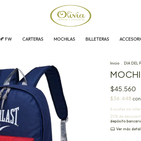
 🍂 FW
CARTERAS
MOCHILAS
BILLETERAS
ACCESORI
Inicio
.
DIA DEL 
MOCHI
$45.560
$36.448
con
6
cuotas sin inte
20% de descuent
depósito bancari
Ver más detal