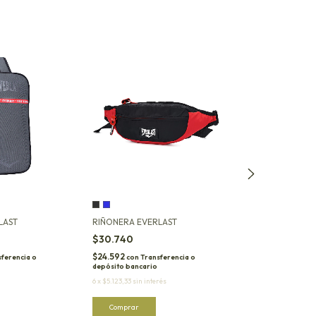
LAST
RIÑONERA EVERLAST
RIÑONERA EVER
$30.740
$38.540
$24.592
$30.832
ferencia o
con
Transferencia o
con
Tran
depósito bancario
depósito bancario
6
x
$5.123,33
sin interés
6
x
$6.423,33
sin int
Comprar
Comprar