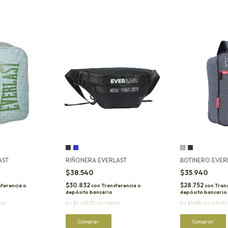
AST
RIÑONERA EVERLAST
BOTINERO EVER
$38.540
$35.940
$30.832
$28.752
ferencia o
con
Transferencia o
con
Trans
depósito bancario
depósito bancario
rés
6
x
$6.423,33
sin interés
6
x
$5.990
sin interés
Comprar
Comprar