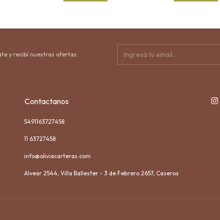
te y recibí nuestras ofertas.
Contactanos
5491163727458
11 63727458
info@oliviacarteras.com
Alvear 2544, Villa Ballester - 3 de Febrero 2657, Caseros