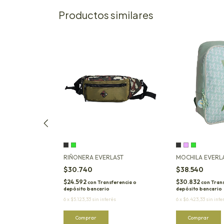
Productos similares
RIÑONERA EVERLAST
MOCHILA EVERL
$30.740
$38.540
$24.592
$30.832
ferencia o
con
Transferencia o
con
Trans
depósito bancario
depósito bancario
és
6
x
$5.123,33
sin interés
6
x
$6.423,33
sin inte
Comprar
Comprar