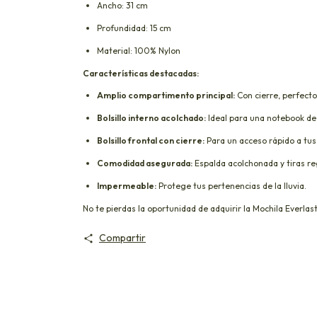
Ancho: 31 cm
Profundidad: 15 cm
Material: 100% Nylon
Características destacadas:
Amplio compartimento principal:
Con cierre, perfecto
Bolsillo interno acolchado:
Ideal para una notebook de 
Bolsillo frontal con cierre:
Para un acceso rápido a tus
Comodidad asegurada:
Espalda acolchonada y tiras re
Impermeable:
Protege tus pertenencias de la lluvia.
No te pierdas la oportunidad de adquirir la Mochila Everlas
Compartir