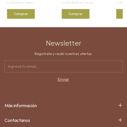
6
x
$6.645
sin interés
6
x
$10.393,33
sin interés
6
x
$15.5
Comprar
Comprar
C
Newsletter
Registrate y recibí nuestras ofertas.
Más información
Contactanos