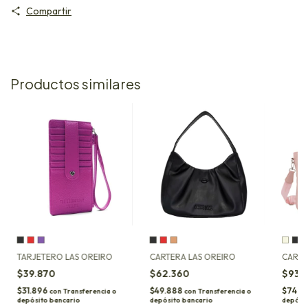
Compartir
Productos similares
TARJETERO LAS OREIRO
CARTERA LAS OREIRO
CARTE
$39.870
$62.360
$93.
$31.896
$49.888
$74.5
con
Transferencia o
con
Transferencia o
depósito bancario
depósito bancario
depósit