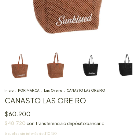
Inicio
.
POR MARCA
.
Las Oreiro
.
CANASTO LAS OREIRO
CANASTO LAS OREIRO
$60.900
$48.720
con
Transferencia o depósito bancario
6
cuotas sin interés de
$10.150